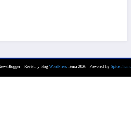
NewsBlogger - Revista y blog
WordPress
Tema 2026 | Powered By
SpiceTheme